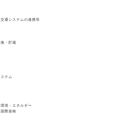
ム
ム
異種交通システムの連携等
変換・貯蔵
ム
システム
ム
連環境・エネルギー
連国際規格