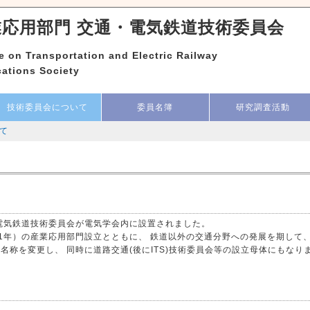
業応用部門 交通・電気鉄道技術委員会
 on Transportation and Electric Railway
ations Society
技術委員会について
委員名簿
研究調査活動
て
に電気鉄道技術委員会が電気学会内に設置されました。
61年）の産業応用部門設立とともに、 鉄道以外の交通分野への発展を期して
名称を変更し、 同時に道路交通(後にITS)技術委員会等の設立母体にもなり