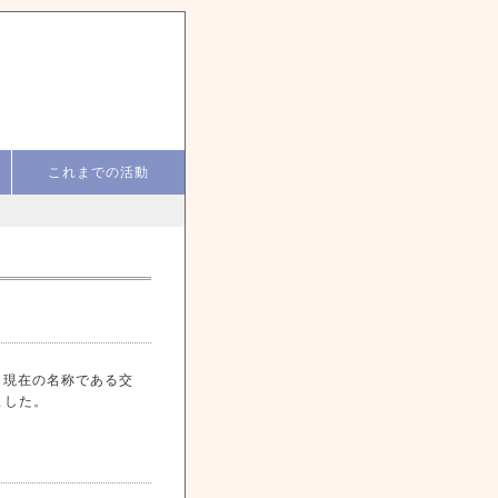
これまでの活動
、現在の名称である交
ました。