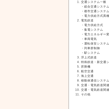
交通システム一般
・総合交通システ
・都市交通システ
・電力供給方式
電気鉄道
・電力供給方式
・集電システム
・電力エネルギー
・車両電気
・運転保安システ
・列車群制御
・駅システム
浮上式鉄道
特殊鉄道・新交通
昇降機
航空交通
海上交通
移動体通信システ
交通・電気鉄道関
交通・電気鉄道関
その他